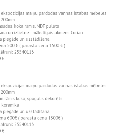
r ekspozicijas maiņu pardodas vannas istabas mēbeles
 1200mm
asādes, koka rāmis, MDF pulēts
sma un izlietne - mākslīgais akmens Corian
a piegāde un uzstādīšana
ena 500 € ( parasta cena 1500 € )
tālruni: 25540113
0 €
r ekspozicijas maiņu pardodas vannas istabas mēbeles
 1200mm
n rāmis koka, spogulis dekorēts
– keramika
a piegāde un uzstādīšana
ena 600€ ( parasta cena 1500€ )
tālruni: 25540113
0 €