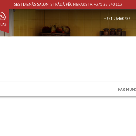
SESTDIENĀS SALONI STRĀDĀ PĒC PIERAKSTA: +371 25 540 113
+371 26460783
Vannas istabas
PAR MUM