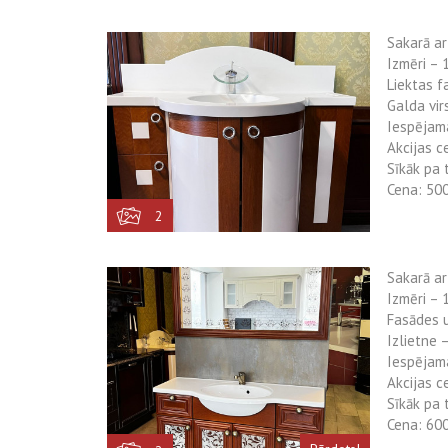
Sakarā a
Izmēri –
Liektas f
Galda vir
Iespējam
Akcijas c
Sīkāk pa 
Cena: 50
2
Sakarā a
Izmēri –
Fasādes u
Izlietne 
Iespējam
Akcijas c
Sīkāk pa 
Cena: 60