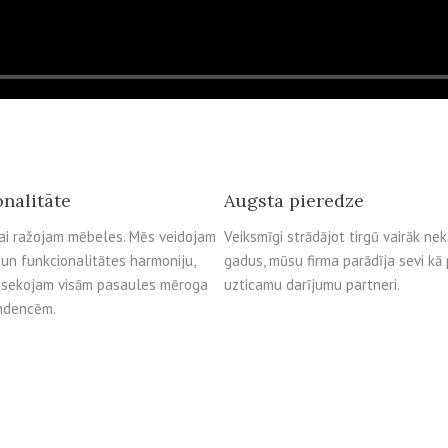
onalitāte
Augsta pieredze
ai ražojam mēbeles. Mēs veidojam
Veiksmīgi strādājot tirgū vairāk ne
un funkcionalitātes harmoniju,
gadus, mūsu firma parādīja sevi kā
i sekojam visām pasaules mēroga
uzticamu darījumu partneri.
endencēm.