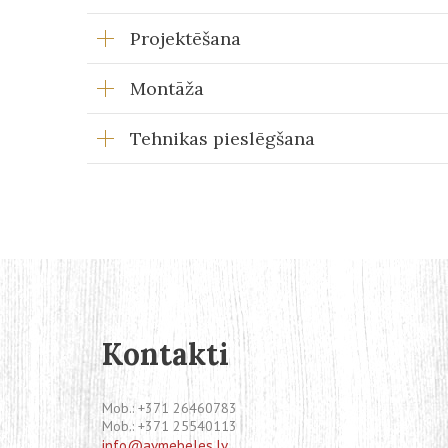
Projektēšana
Montāža
Tehnikas pieslēgšana
Kontakti
Mob.:
+371 26460783
Mob.:
+371 25540113
info@avmebeles.lv