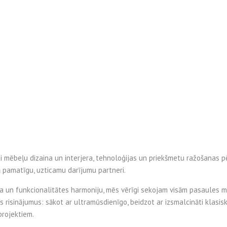
isti mēbeļu dizaina un interjera, tehnoloģijas un priekšmetu ražošanas p
ā pamatīgu, uzticamu darījumu partneri.
a un funkcionalitātes harmoniju, mēs vērīgi sekojam visām pasaules 
kos risinājumus: sākot ar ultramūsdienīgo, beidzot ar izsmalcināti klas
projektiem.