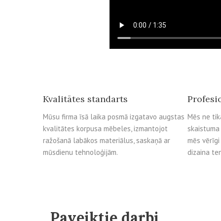
Kvalitātes standarts
Profesi
Mūsu firma īsā laika posmā izgatavo augstas
Mēs ne tik
kvalitātes korpusa mēbeles, izmantojot
skaistuma 
ražošanā labākos materiālus, saskaņā ar
mēs vērīg
mūsdienu tehnoloģijām.
dizaina t
Paveiktie darbi