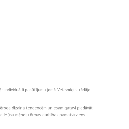
ēc individuālā pasūtījuma jomā. Veiksmīgi strādājot
mēroga dizaina tendencēm un esam gatavi piedāvāt
isko. Mūsu mēbeļu firmas darbības pamatvirziens –