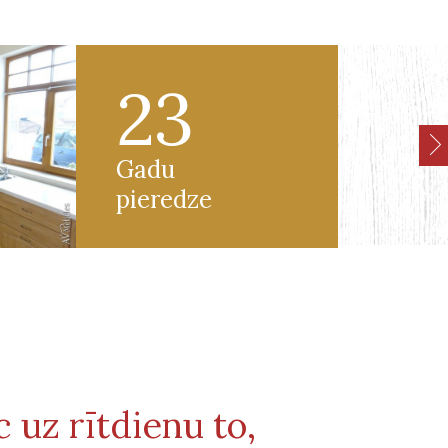
23
Gadu
pieredze
VIRTUVES - MDF KRĀSOTS
KLASISKĀS VIRT
c uz rītdienu to,