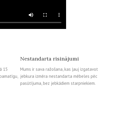
Nestandarta risinājumi
kā 15
Mums ir sava ražošana, kas ļauj izgatavot
 pamatīgu,
jebkura izmēra nestandarta mēbeles pēc
pasūtījuma, bez jebkādiem starpniekiem.