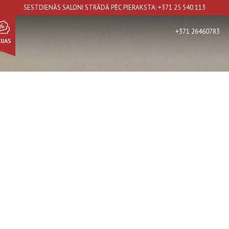
SESTDIENĀS SALONI STRĀDĀ PĒC PIERAKSTA: +371 25 540 113
+371 26460783