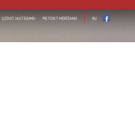
UZDOT JAUTĀJUMU
PIETEIKT MĒRĪŠANU
RU