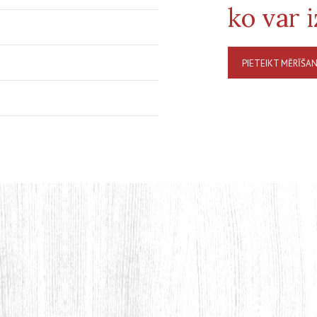
ko var 
PIETEIKT MĒRĪŠA