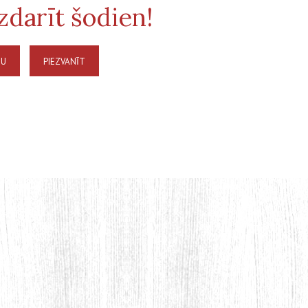
izdarīt šodien!
NU
PIEZVANĪT