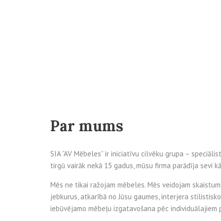
Par mums
SIA ”AV Mēbeles” ir iniciatīvu cilvēku grupa – speciāl
tirgū vairāk nekā 15 gadus, mūsu firma parādīja sevi k
Mēs ne tikai ražojam mēbeles. Mēs veidojam skaistum
jebkurus, atkarībā no Jūsu gaumes, interjera stilistis
iebūvējamo mēbeļu izgatavošana pēc individuālajiem 