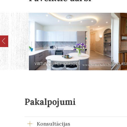
VIRTUVES - MDF KRĀSOTS
KLASISKĀS 
Pakalpojumi
Konsultācijas