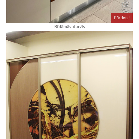
Pārdots!
Bīdāmās durvīs