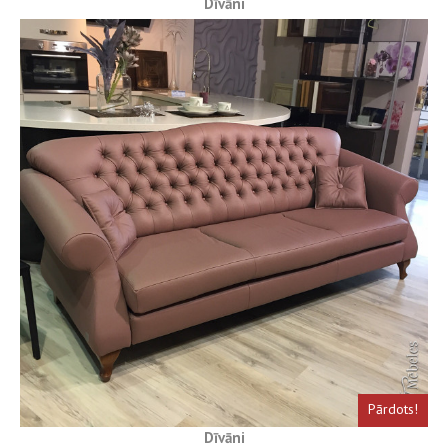
Dīvāni
Pārdots!
Dīvāni