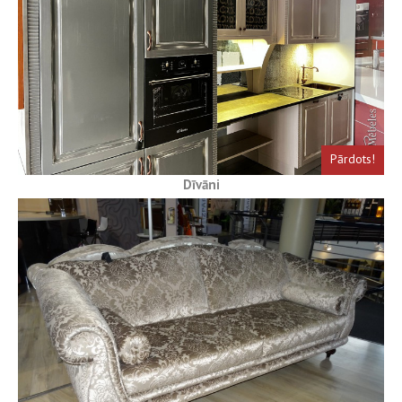
Pārdots!
Dīvāni