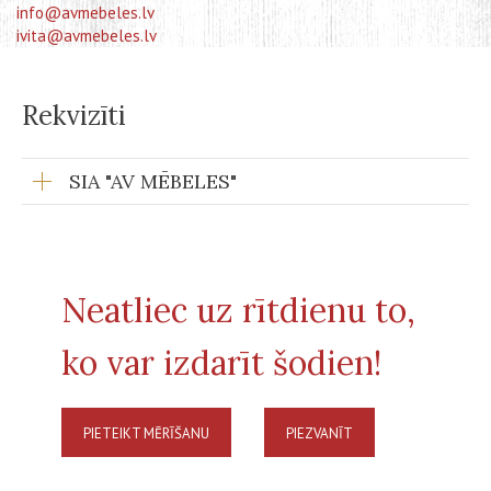
info@avmebeles.lv
ivita@avmebeles.lv
Rekvizīti
SIA "AV MĒBELES"
Neatliec uz rītdienu to,
ko var izdarīt šodien!
PIETEIKT MĒRĪŠANU
PIEZVANĪT