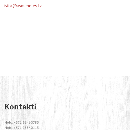
ivita@avmebeles.lv
Kontakti
Mob.:
+371 26460783
Mob.:
+371 25540113